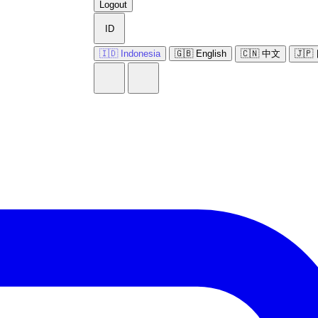
Logout
ID
🇮🇩 Indonesia
🇬🇧 English
🇨🇳 中文
🇯