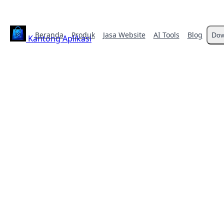
Beranda
Produk
Jasa Website
AI Tools
Blog
Dow
Kantong Aplikasi