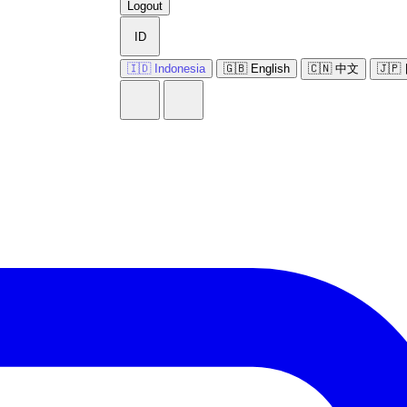
Logout
ID
🇮🇩 Indonesia
🇬🇧 English
🇨🇳 中文
🇯