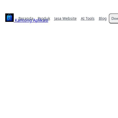
Beranda
Produk
Jasa Website
AI Tools
Blog
Dow
Kantong Aplikasi