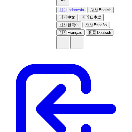
🇮🇩 Indonesia
🇬🇧 English
🇨🇳 中文
🇯🇵 日本語
🇰🇷 한국어
🇪🇸 Español
🇫🇷 Français
🇩🇪 Deutsch