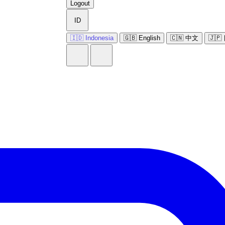
Logout
ID
🇮🇩 Indonesia
🇬🇧 English
🇨🇳 中文
🇯