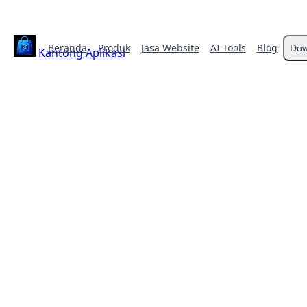
Beranda
Produk
Jasa Website
AI Tools
Blog
Dow
Kantong Aplikasi