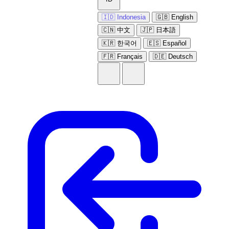
🇮🇩 Indonesia
🇬🇧 English
🇨🇳 中文
🇯🇵 日本語
🇰🇷 한국어
🇪🇸 Español
🇫🇷 Français
🇩🇪 Deutsch