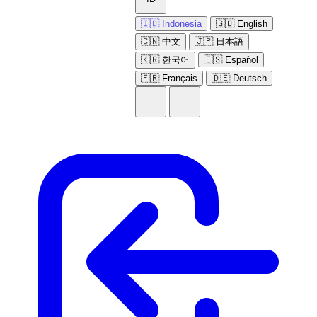
🇮🇩 Indonesia
🇬🇧 English
🇨🇳 中文
🇯🇵 日本語
🇰🇷 한국어
🇪🇸 Español
🇫🇷 Français
🇩🇪 Deutsch