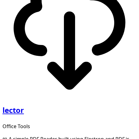
lector
Office Tools
📖 A simple PDF Reader built using Electron and PDF.js