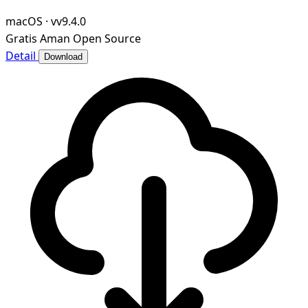
presentations, PDFs, and PDF forms on Window
macOS
·
vv9.4.0
Gratis
Aman
Open Source
Detail
Download