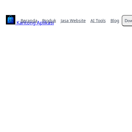
Beranda
Produk
Jasa Website
AI Tools
Blog
Dow
Kantong Aplikasi