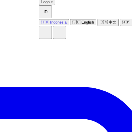
Logout
ID
🇮🇩 Indonesia
🇬🇧 English
🇨🇳 中文
🇯