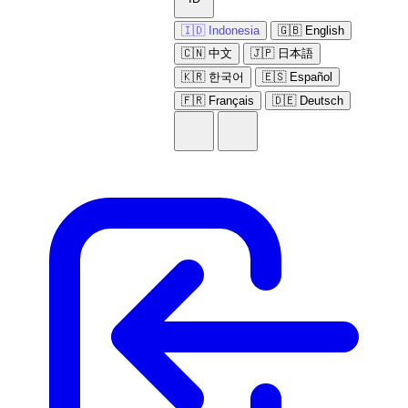
🇮🇩 Indonesia
🇬🇧 English
🇨🇳 中文
🇯🇵 日本語
🇰🇷 한국어
🇪🇸 Español
🇫🇷 Français
🇩🇪 Deutsch