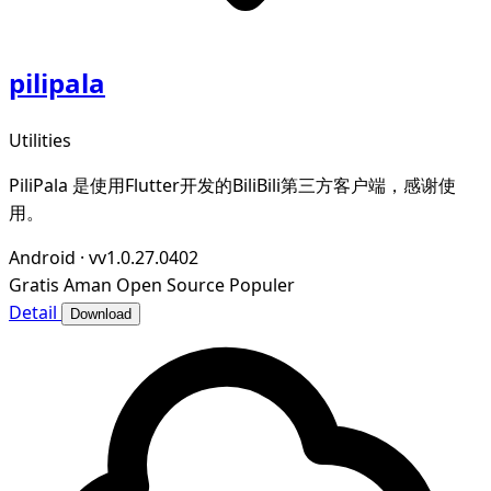
pilipala
Utilities
PiliPala 是使用Flutter开发的BiliBili第三方客户端，感谢使
用。
Android
·
vv1.0.27.0402
Gratis
Aman
Open Source
Populer
Detail
Download