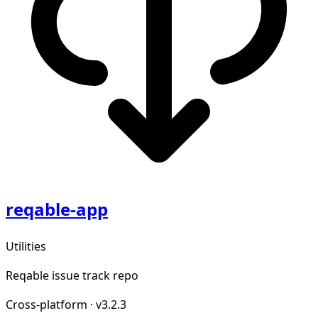
reqable-app
Utilities
Reqable issue track repo
Cross-platform
·
v3.2.3