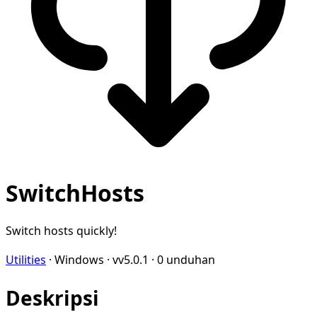
SwitchHosts
Switch hosts quickly!
Utilities
·
Windows
·
vv5.0.1
·
0 unduhan
Deskripsi