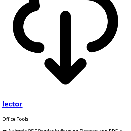
lector
Office Tools
📖 A simple PDF Reader built using Electron and PDF.js