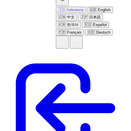
🇮🇩 Indonesia
🇬🇧 English
🇨🇳 中文
🇯🇵 日本語
🇰🇷 한국어
🇪🇸 Español
🇫🇷 Français
🇩🇪 Deutsch