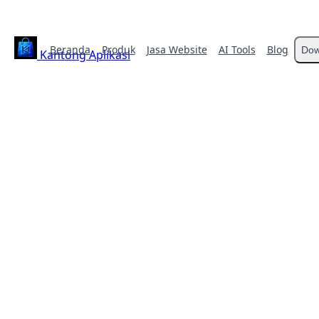
Beranda
Produk
Jasa Website
AI Tools
Blog
Dow
Kantong Aplikasi