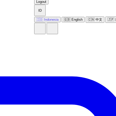
Logout
ID
🇮🇩 Indonesia
🇬🇧 English
🇨🇳 中文
🇯