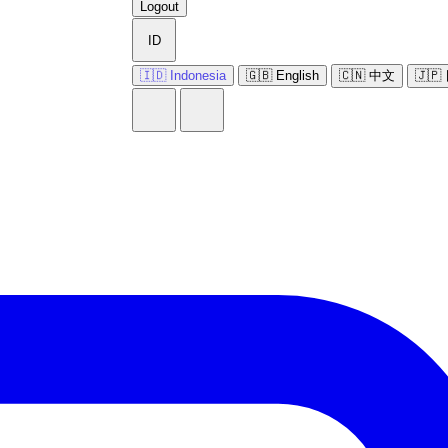
Logout
ID
🇮🇩 Indonesia
🇬🇧 English
🇨🇳 中文
🇯