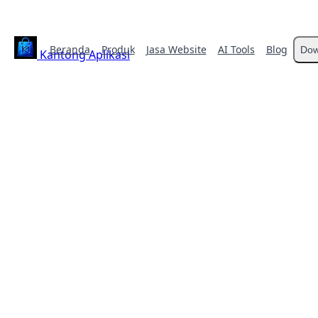
Beranda
Produk
Jasa Website
AI Tools
Blog
Dow
Kantong Aplikasi