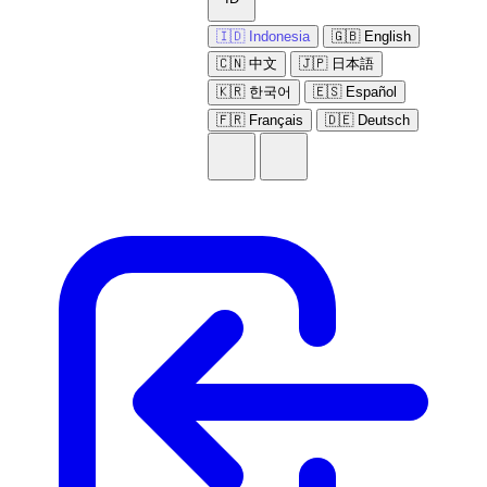
🇮🇩 Indonesia
🇬🇧 English
🇨🇳 中文
🇯🇵 日本語
🇰🇷 한국어
🇪🇸 Español
🇫🇷 Français
🇩🇪 Deutsch