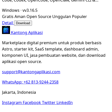
Hermes Agent. Only official website: ccswitch.i
Windows
·
vv3.16.5
Gratis
Aman
Open Source
Unggulan
Populer
Detail
Download
Kantong Aplikasi
Marketplace digital premium untuk produk berbasis
Astro, starter kit, SaaS template, dashboard admin,
komponen UI, jasa pembuatan website, dan download
aplikasi open source.
support@kantongaplikasi.com
WhatsApp: +62 813-9244-2358
Jakarta, Indonesia
Instagram
Facebook
Twitter
LinkedIn