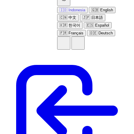
🇮🇩 Indonesia
🇬🇧 English
🇨🇳 中文
🇯🇵 日本語
🇰🇷 한국어
🇪🇸 Español
🇫🇷 Français
🇩🇪 Deutsch