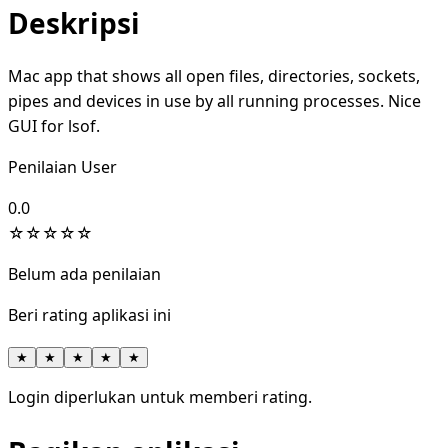
Deskripsi
Mac app that shows all open files, directories, sockets,
pipes and devices in use by all running processes. Nice
GUI for lsof.
Penilaian User
0.0
☆
☆
☆
☆
☆
Belum ada penilaian
Beri rating aplikasi ini
★
★
★
★
★
Login diperlukan untuk memberi rating.