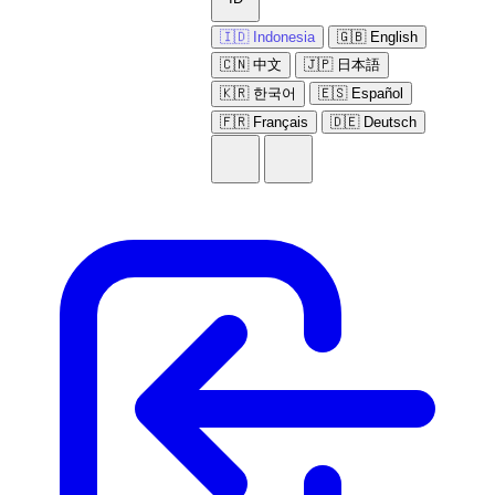
🇮🇩 Indonesia
🇬🇧 English
🇨🇳 中文
🇯🇵 日本語
🇰🇷 한국어
🇪🇸 Español
🇫🇷 Français
🇩🇪 Deutsch