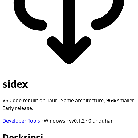
sidex
VS Code rebuilt on Tauri. Same architecture, 96% smaller.
Early release.
Developer Tools
·
Windows
·
vv0.1.2
·
0 unduhan
Deskripsi