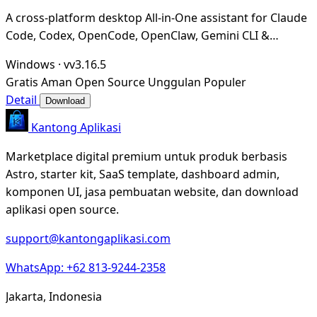
A cross-platform desktop All-in-One assistant for Claude
Code, Codex, OpenCode, OpenClaw, Gemini CLI &
Hermes Agent. Only official website: ccswitch.i
Windows
·
vv3.16.5
Gratis
Aman
Open Source
Unggulan
Populer
Detail
Download
Kantong Aplikasi
Marketplace digital premium untuk produk berbasis
Astro, starter kit, SaaS template, dashboard admin,
komponen UI, jasa pembuatan website, dan download
aplikasi open source.
support@kantongaplikasi.com
WhatsApp: +62 813-9244-2358
Jakarta, Indonesia