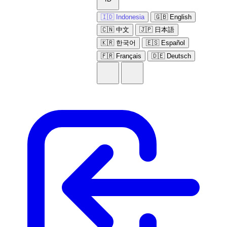
🇮🇩 Indonesia
🇬🇧 English
🇨🇳 中文
🇯🇵 日本語
🇰🇷 한국어
🇪🇸 Español
🇫🇷 Français
🇩🇪 Deutsch