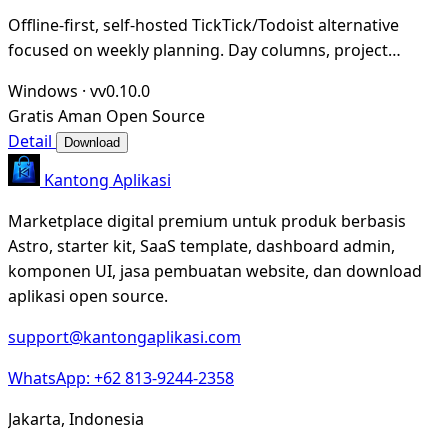
Offline-first, self-hosted TickTick/Todoist alternative
focused on weekly planning. Day columns, project
boards, drag & drop, Vim keybindings, and an
Windows
·
vv0.10.0
Gratis
Aman
Open Source
Detail
Download
Kantong Aplikasi
Marketplace digital premium untuk produk berbasis
Astro, starter kit, SaaS template, dashboard admin,
komponen UI, jasa pembuatan website, dan download
aplikasi open source.
support@kantongaplikasi.com
WhatsApp: +62 813-9244-2358
Jakarta, Indonesia