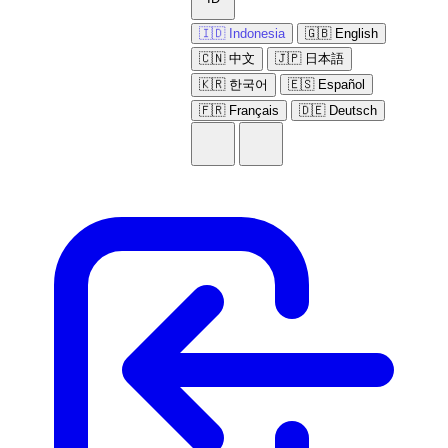
🇮🇩 Indonesia
🇬🇧 English
🇨🇳 中文
🇯🇵 日本語
🇰🇷 한국어
🇪🇸 Español
🇫🇷 Français
🇩🇪 Deutsch