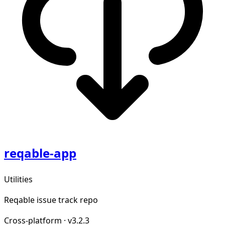
reqable-app
Utilities
Reqable issue track repo
Cross-platform
·
v3.2.3