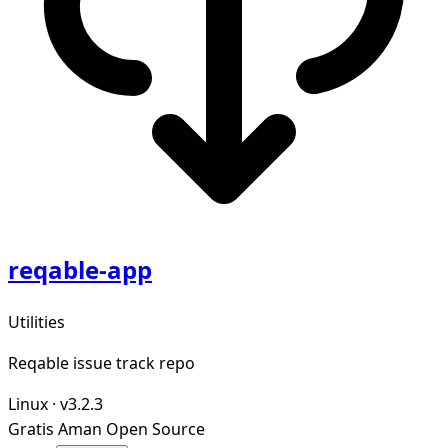
reqable-app
Utilities
Reqable issue track repo
Linux
·
v3.2.3
Gratis
Aman
Open Source