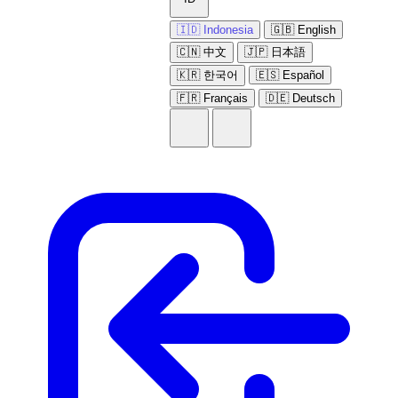
🇮🇩 Indonesia
🇬🇧 English
🇨🇳 中文
🇯🇵 日本語
🇰🇷 한국어
🇪🇸 Español
🇫🇷 Français
🇩🇪 Deutsch