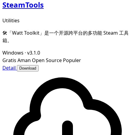
SteamTools
Utilities
🛠「Watt Toolkit」是一个开源跨平台的多功能 Steam 工具
箱。
Windows
·
v3.1.0
Gratis
Aman
Open Source
Populer
Detail
Download