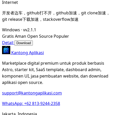
Internet
开发者边车，github打不开，github加速，git clone加速，
git release下载加速，stackoverflow加速
Windows
·
vv2.1.1
Gratis
Aman
Open Source
Populer
Detail
Download
Kantong Aplikasi
Marketplace digital premium untuk produk berbasis
Astro, starter kit, SaaS template, dashboard admin,
komponen UI, jasa pembuatan website, dan download
aplikasi open source.
support@kantongaplikasi.com
WhatsApp: +62 813-9244-2358
Jakarta, Indonesia