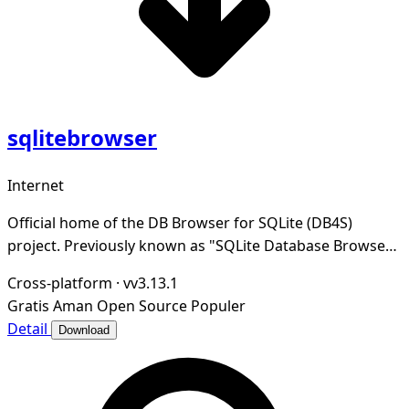
sqlitebrowser
Internet
Official home of the DB Browser for SQLite (DB4S)
project. Previously known as "SQLite Database Browser"
and "Database Browser for SQLite". Website at
Cross-platform
·
vv3.13.1
Gratis
Aman
Open Source
Populer
Detail
Download