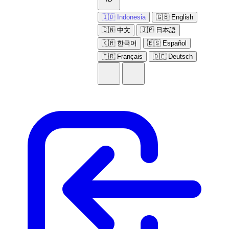
🇮🇩 Indonesia
🇬🇧 English
🇨🇳 中文
🇯🇵 日本語
🇰🇷 한국어
🇪🇸 Español
🇫🇷 Français
🇩🇪 Deutsch