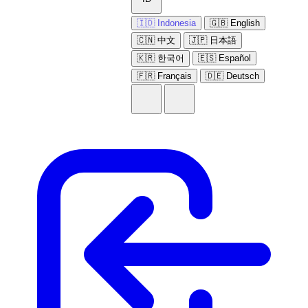
🇮🇩 Indonesia
🇬🇧 English
🇨🇳 中文
🇯🇵 日本語
🇰🇷 한국어
🇪🇸 Español
🇫🇷 Français
🇩🇪 Deutsch