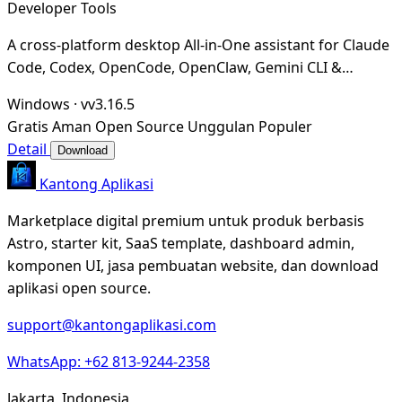
Developer Tools
A cross-platform desktop All-in-One assistant for Claude
Code, Codex, OpenCode, OpenClaw, Gemini CLI &
Hermes Agent. Only official website: ccswitch.i
Windows
·
vv3.16.5
Gratis
Aman
Open Source
Unggulan
Populer
Detail
Download
Kantong Aplikasi
Marketplace digital premium untuk produk berbasis
Astro, starter kit, SaaS template, dashboard admin,
komponen UI, jasa pembuatan website, dan download
aplikasi open source.
support@kantongaplikasi.com
WhatsApp: +62 813-9244-2358
Jakarta, Indonesia