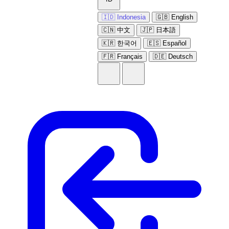
🇮🇩 Indonesia
🇬🇧 English
🇨🇳 中文
🇯🇵 日本語
🇰🇷 한국어
🇪🇸 Español
🇫🇷 Français
🇩🇪 Deutsch