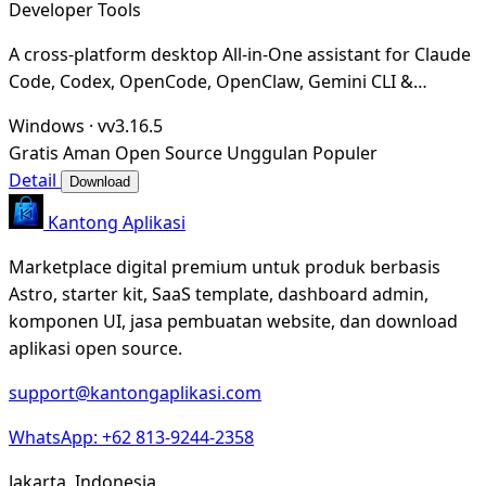
Developer Tools
A cross-platform desktop All-in-One assistant for Claude
Code, Codex, OpenCode, OpenClaw, Gemini CLI &
Hermes Agent. Only official website: ccswitch.i
Windows
·
vv3.16.5
Gratis
Aman
Open Source
Unggulan
Populer
Detail
Download
Kantong Aplikasi
Marketplace digital premium untuk produk berbasis
Astro, starter kit, SaaS template, dashboard admin,
komponen UI, jasa pembuatan website, dan download
aplikasi open source.
support@kantongaplikasi.com
WhatsApp: +62 813-9244-2358
Jakarta, Indonesia