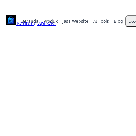
Beranda
Produk
Jasa Website
AI Tools
Blog
Dow
Kantong Aplikasi