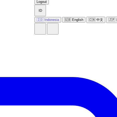
Logout
ID
🇮🇩 Indonesia
🇬🇧 English
🇨🇳 中文
🇯