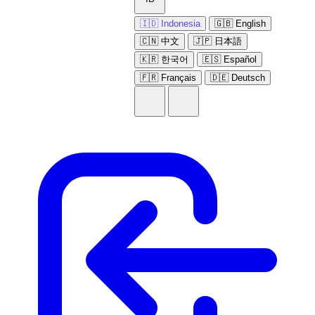
🇮🇩 Indonesia
🇬🇧 English
🇨🇳 中文
🇯🇵 日本語
🇰🇷 한국어
🇪🇸 Español
🇫🇷 Français
🇩🇪 Deutsch