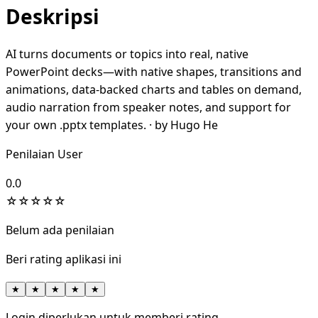
Deskripsi
AI turns documents or topics into real, native
PowerPoint decks—with native shapes, transitions and
animations, data-backed charts and tables on demand,
audio narration from speaker notes, and support for
your own .pptx templates. · by Hugo He
Penilaian User
0.0
☆
☆
☆
☆
☆
Belum ada penilaian
Beri rating aplikasi ini
★
★
★
★
★
Login diperlukan untuk memberi rating.