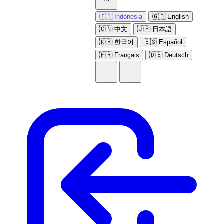
🇮🇩 Indonesia
🇬🇧 English
🇨🇳 中文
🇯🇵 日本語
🇰🇷 한국어
🇪🇸 Español
🇫🇷 Français
🇩🇪 Deutsch