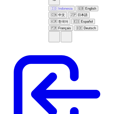
🇮🇩 Indonesia
🇬🇧 English
🇨🇳 中文
🇯🇵 日本語
🇰🇷 한국어
🇪🇸 Español
🇫🇷 Français
🇩🇪 Deutsch