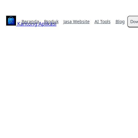
Beranda
Produk
Jasa Website
AI Tools
Blog
Dow
Kantong Aplikasi