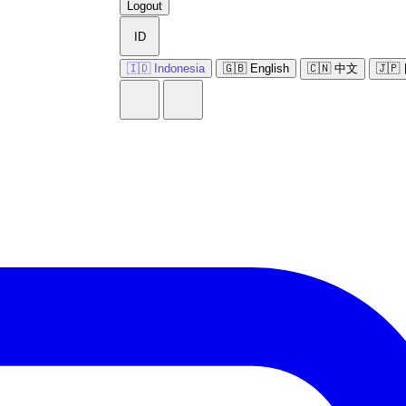
Logout
ID
🇮🇩 Indonesia
🇬🇧 English
🇨🇳 中文
🇯