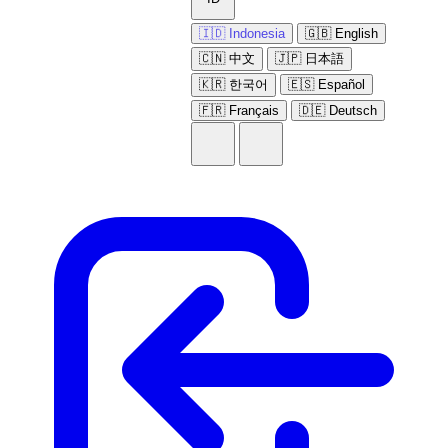
🇮🇩 Indonesia
🇬🇧 English
🇨🇳 中文
🇯🇵 日本語
🇰🇷 한국어
🇪🇸 Español
🇫🇷 Français
🇩🇪 Deutsch