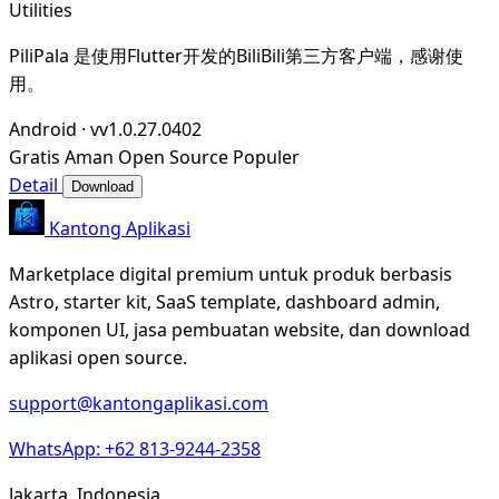
Utilities
PiliPala 是使用Flutter开发的BiliBili第三方客户端，感谢使
用。
Android
·
vv1.0.27.0402
Gratis
Aman
Open Source
Populer
Detail
Download
Kantong Aplikasi
Marketplace digital premium untuk produk berbasis
Astro, starter kit, SaaS template, dashboard admin,
komponen UI, jasa pembuatan website, dan download
aplikasi open source.
support@kantongaplikasi.com
WhatsApp: +62 813-9244-2358
Jakarta, Indonesia