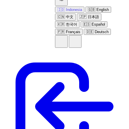
🇮🇩 Indonesia
🇬🇧 English
🇨🇳 中文
🇯🇵 日本語
🇰🇷 한국어
🇪🇸 Español
🇫🇷 Français
🇩🇪 Deutsch