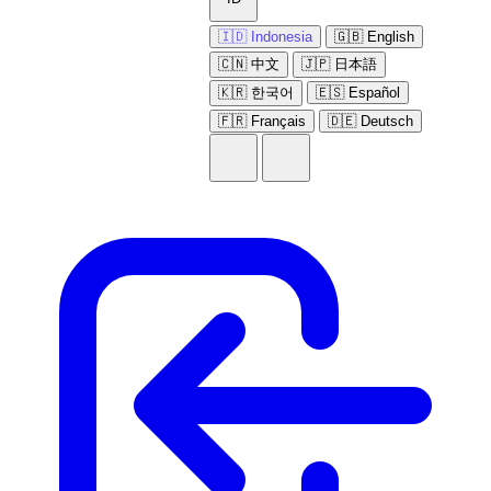
🇮🇩 Indonesia
🇬🇧 English
🇨🇳 中文
🇯🇵 日本語
🇰🇷 한국어
🇪🇸 Español
🇫🇷 Français
🇩🇪 Deutsch