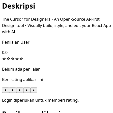
Deskripsi
The Cursor for Designers • An Open-Source AI-First
Design tool • Visually build, style, and edit your React App
with AI
Penilaian User
0.0
☆
☆
☆
☆
☆
Belum ada penilaian
Beri rating aplikasi ini
★
★
★
★
★
Login diperlukan untuk memberi rating.