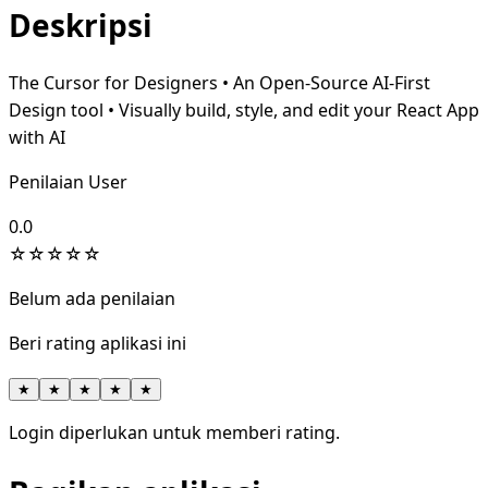
Deskripsi
The Cursor for Designers • An Open-Source AI-First
Design tool • Visually build, style, and edit your React App
with AI
Penilaian User
0.0
☆
☆
☆
☆
☆
Belum ada penilaian
Beri rating aplikasi ini
★
★
★
★
★
Login diperlukan untuk memberi rating.