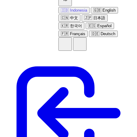
🇮🇩 Indonesia
🇬🇧 English
🇨🇳 中文
🇯🇵 日本語
🇰🇷 한국어
🇪🇸 Español
🇫🇷 Français
🇩🇪 Deutsch