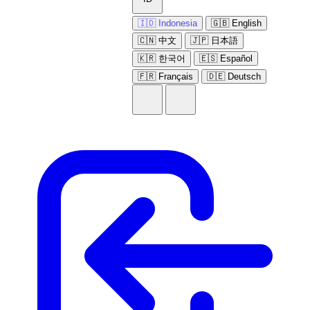
🇮🇩 Indonesia
🇬🇧 English
🇨🇳 中文
🇯🇵 日本語
🇰🇷 한국어
🇪🇸 Español
🇫🇷 Français
🇩🇪 Deutsch