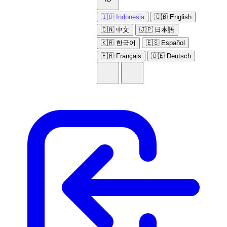
🇮🇩 Indonesia
🇬🇧 English
🇨🇳 中文
🇯🇵 日本語
🇰🇷 한국어
🇪🇸 Español
🇫🇷 Français
🇩🇪 Deutsch