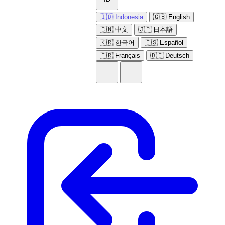
🇮🇩 Indonesia
🇬🇧 English
🇨🇳 中文
🇯🇵 日本語
🇰🇷 한국어
🇪🇸 Español
🇫🇷 Français
🇩🇪 Deutsch