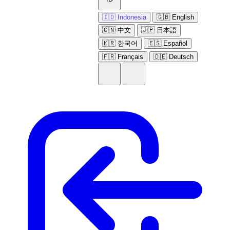
🇮🇩 Indonesia
🇬🇧 English
🇨🇳 中文
🇯🇵 日本語
🇰🇷 한국어
🇪🇸 Español
🇫🇷 Français
🇩🇪 Deutsch