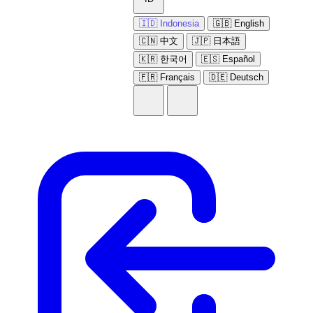
🇮🇩 Indonesia
🇬🇧 English
🇨🇳 中文
🇯🇵 日本語
🇰🇷 한국어
🇪🇸 Español
🇫🇷 Français
🇩🇪 Deutsch