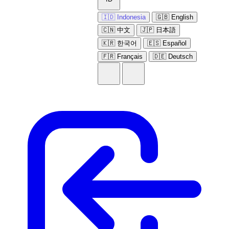
🇮🇩 Indonesia
🇬🇧 English
🇨🇳 中文
🇯🇵 日本語
🇰🇷 한국어
🇪🇸 Español
🇫🇷 Français
🇩🇪 Deutsch