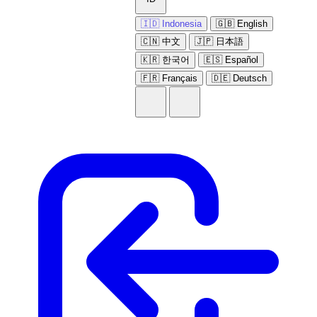
🇮🇩 Indonesia
🇬🇧 English
🇨🇳 中文
🇯🇵 日本語
🇰🇷 한국어
🇪🇸 Español
🇫🇷 Français
🇩🇪 Deutsch