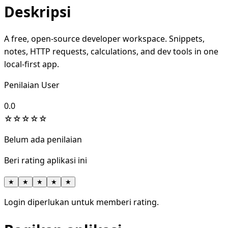
Deskripsi
A free, open-source developer workspace. Snippets,
notes, HTTP requests, calculations, and dev tools in one
local-first app.
Penilaian User
0.0
☆
☆
☆
☆
☆
Belum ada penilaian
Beri rating aplikasi ini
★
★
★
★
★
Login diperlukan untuk memberi rating.