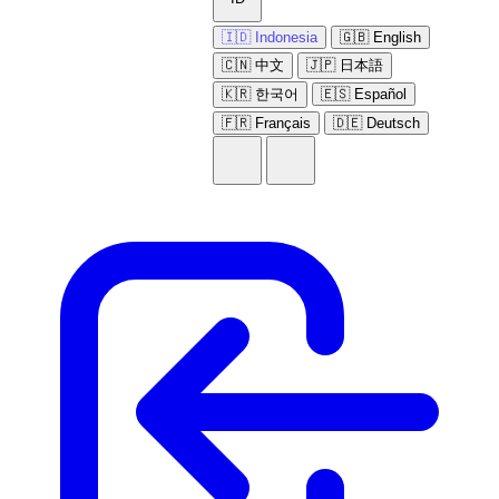
🇮🇩 Indonesia
🇬🇧 English
🇨🇳 中文
🇯🇵 日本語
🇰🇷 한국어
🇪🇸 Español
🇫🇷 Français
🇩🇪 Deutsch