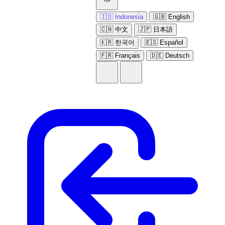
🇮🇩 Indonesia
🇬🇧 English
🇨🇳 中文
🇯🇵 日本語
🇰🇷 한국어
🇪🇸 Español
🇫🇷 Français
🇩🇪 Deutsch