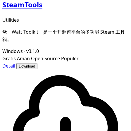
SteamTools
Utilities
🛠「Watt Toolkit」是一个开源跨平台的多功能 Steam 工具
箱。
Windows
·
v3.1.0
Gratis
Aman
Open Source
Populer
Detail
Download