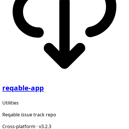
reqable-app
Utilities
Reqable issue track repo
Cross-platform
·
v3.2.3