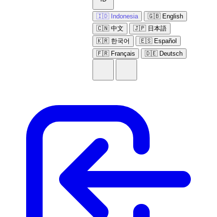
🇮🇩 Indonesia
🇬🇧 English
🇨🇳 中文
🇯🇵 日本語
🇰🇷 한국어
🇪🇸 Español
🇫🇷 Français
🇩🇪 Deutsch