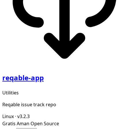
reqable-app
Utilities
Reqable issue track repo
Linux
·
v3.2.3
Gratis
Aman
Open Source