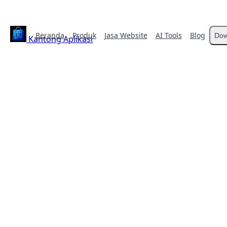
Beranda
Produk
Jasa Website
AI Tools
Blog
Dow
Kantong Aplikasi