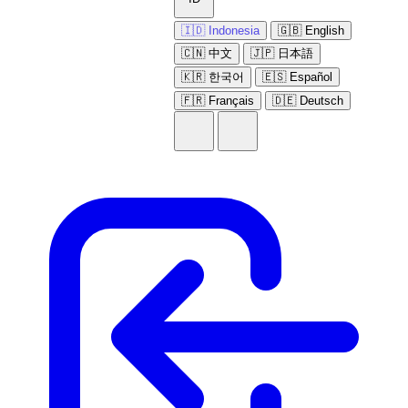
🇮🇩 Indonesia
🇬🇧 English
🇨🇳 中文
🇯🇵 日本語
🇰🇷 한국어
🇪🇸 Español
🇫🇷 Français
🇩🇪 Deutsch