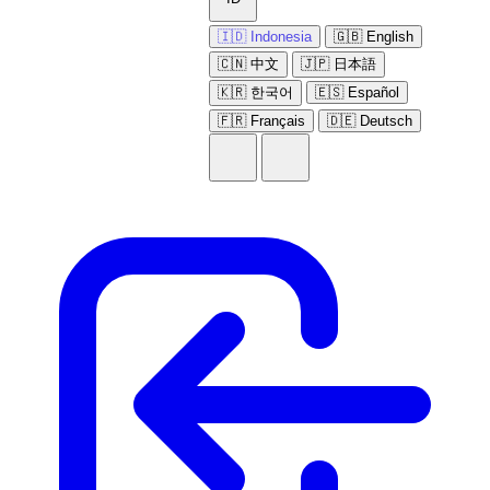
🇮🇩 Indonesia
🇬🇧 English
🇨🇳 中文
🇯🇵 日本語
🇰🇷 한국어
🇪🇸 Español
🇫🇷 Français
🇩🇪 Deutsch