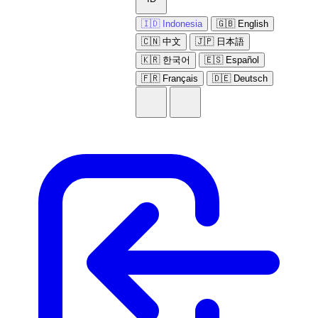
🇮🇩 Indonesia
🇬🇧 English
🇨🇳 中文
🇯🇵 日本語
🇰🇷 한국어
🇪🇸 Español
🇫🇷 Français
🇩🇪 Deutsch