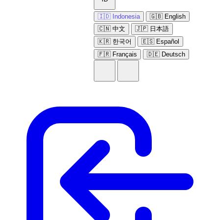
🇮🇩 Indonesia
🇬🇧 English
🇨🇳 中文
🇯🇵 日本語
🇰🇷 한국어
🇪🇸 Español
🇫🇷 Français
🇩🇪 Deutsch