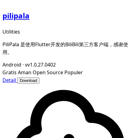
pilipala
Utilities
PiliPala 是使用Flutter开发的BiliBili第三方客户端，感谢使
用。
Android
·
vv1.0.27.0402
Gratis
Aman
Open Source
Populer
Detail
Download