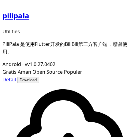
pilipala
Utilities
PiliPala 是使用Flutter开发的BiliBili第三方客户端，感谢使
用。
Android
·
vv1.0.27.0402
Gratis
Aman
Open Source
Populer
Detail
Download