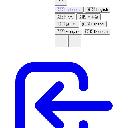
🇮🇩 Indonesia
🇬🇧 English
🇨🇳 中文
🇯🇵 日本語
🇰🇷 한국어
🇪🇸 Español
🇫🇷 Français
🇩🇪 Deutsch