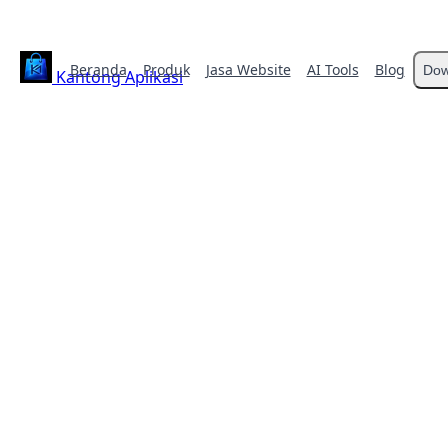
Beranda
Produk
Jasa Website
AI Tools
Blog
Dow
Kantong Aplikasi