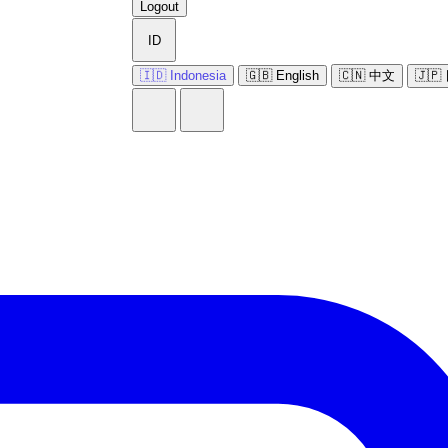
Logout
ID
🇮🇩 Indonesia
🇬🇧 English
🇨🇳 中文
🇯