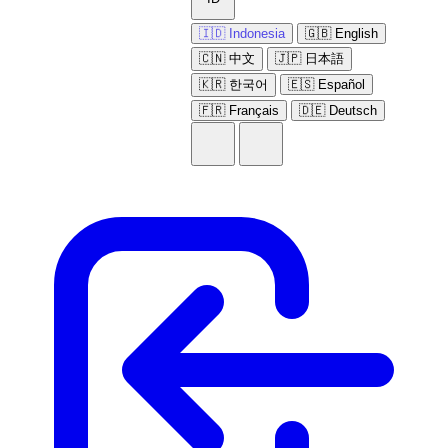
🇮🇩 Indonesia
🇬🇧 English
🇨🇳 中文
🇯🇵 日本語
🇰🇷 한국어
🇪🇸 Español
🇫🇷 Français
🇩🇪 Deutsch