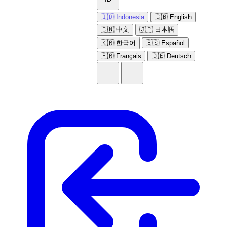
🇮🇩 Indonesia
🇬🇧 English
🇨🇳 中文
🇯🇵 日本語
🇰🇷 한국어
🇪🇸 Español
🇫🇷 Français
🇩🇪 Deutsch