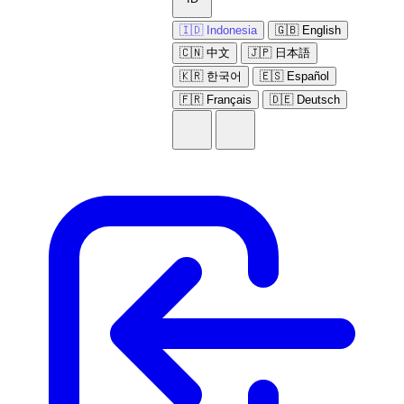
🇮🇩 Indonesia
🇬🇧 English
🇨🇳 中文
🇯🇵 日本語
🇰🇷 한국어
🇪🇸 Español
🇫🇷 Français
🇩🇪 Deutsch