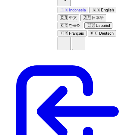
🇮🇩 Indonesia
🇬🇧 English
🇨🇳 中文
🇯🇵 日本語
🇰🇷 한국어
🇪🇸 Español
🇫🇷 Français
🇩🇪 Deutsch